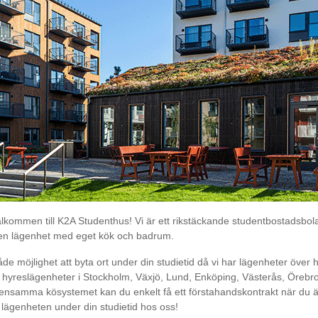
älkommen till
K2A
Studenthus! Vi är ett rikstäckande studentbostadsbo
egen lägenhet med eget kök och badrum.
 möjlighet att byta ort under din studietid då vi har lägenheter över 
hyreslägenheter i Stockholm, Växjö, Lund, Enköping, Västerås, Örebro,
samma kösystemet kan du enkelt få ett förstahandskontrakt när du är
lägenheten under din studietid hos oss!