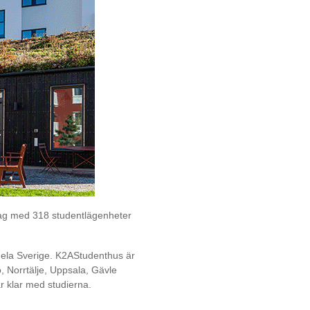
lag med 318 studentlägenheter
hela Sverige.
K2A
Studenthus är
 Norrtälje, Uppsala, Gävle
 klar med studierna.