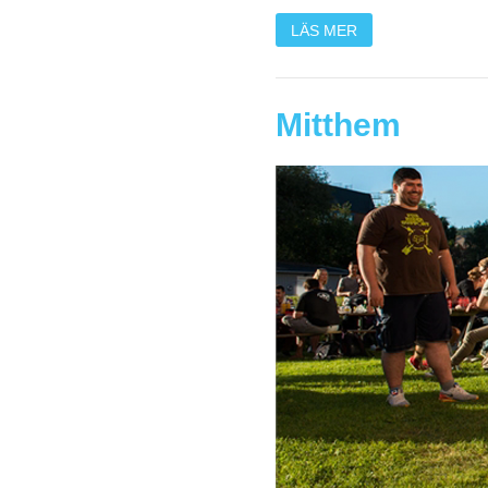
LÄS MER
Mitthem