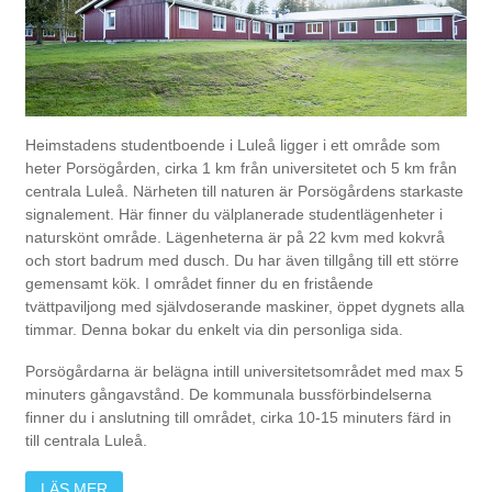
Heimstadens studentboende i Luleå ligger i ett område som
heter Porsögården, cirka 1 km från universitetet och 5 km från
centrala Luleå. Närheten till naturen är Porsögårdens starkaste
signalement. Här finner du välplanerade studentlägenheter i
naturskönt område. Lägenheterna är på 22 kvm med kokvrå
och stort badrum med dusch. Du har även tillgång till ett större
gemensamt kök. I området finner du en fristående
tvättpaviljong med självdoserande maskiner, öppet dygnets alla
timmar. Denna bokar du enkelt via din personliga sida.
Porsögårdarna är belägna intill universitetsområdet med max 5
minuters gångavstånd. De kommunala bussförbindelserna
finner du i anslutning till området, cirka 10-15 minuters färd in
till centrala Luleå.
LÄS MER