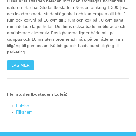
Luleå är kuststaden belägen mitt i den storslagna norrländska
naturen. Här har Studentbostäder i Norden omkring 1 300 ljusa
och kvadratsmarta studentlägenhet och kan erbjuda allt från 1
rum ock kokvrå på 16 kvm till 3 rum och kök på 70 kvm samt
rum i delade lägenheter. Det finns också både möblerade och
omöblerade alternativ. Fastigheterna ligger både mitt på
campus och 10 minuters promenad ifrån, på områdena finns
tillgång till gemensam tvättstuga och bastu samt tillgång till
parkering.
LÄS MER
Fler studentbostäder i Luleå:
Lulebo
Rikshem