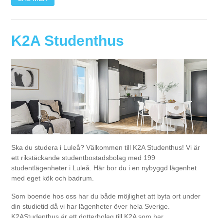
K2A Studenthus
Ska du studera i Luleå? Välkommen till
K2A
Studenthus! Vi är
ett rikstäckande studentbostadsbolag med 199
studentlägenheter i Luleå. Här bor du i en nybyggd lägenhet
med eget kök och badrum.
Som boende hos oss har du både möjlighet att byta ort under
din studietid då vi har lägenheter över hela Sverige.
K2A
Studenthus är ett dotterbolag till
K2A
som har