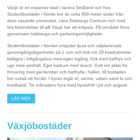
Växjö är en expansiv stad i vackra Småland och hos
Studentbostäder i Norde bor du cirka 800 meter söder från
dess växande universitet, nära Teleborgs Centrum och med
bra förbindelser till allt Växjö har att erbjuda. På området finns
gemensam tvättstuga och parkeringsmöjligheter.
Studentbostäder i Norden erbjuder ljusa och välplanerade
genomgångslägenheter på 1 rum och kök om 29 kvadratmeter
belägna i loftgångshus med egen ingång. Kök med kyl/frys och
ugn med spishäll. Eget badrum med dusch. Gott om plats för
förvaring med garderober och hatthylla i hallen, till bostaden
hör också ett förråd. I hyran ingår el, värme, vatten samt tv och
bredband. Tio månaders hyra med hyresfritt i juli och augusti.
LÄS MER
Växjöbostäder